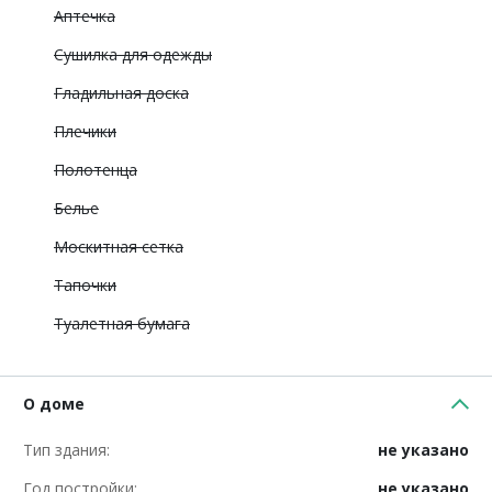
Аптечка
Сушилка для одежды
Гладильная доска
Плечики
Полотенца
Белье
Москитная сетка
Тапочки
Туалетная бумага
О доме
Тип здания:
не указано
Год постройки:
не указано