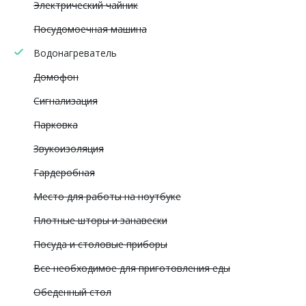
Электрический чайник
Посудомоечная машина
Водонагреватель
Домофон
Сигнализация
Парковка
Звукоизоляция
Гардеробная
Место для работы на ноутбуке
Плотные шторы и занавески
Посуда и столовые приборы
Все необходимое для приготовления еды
Обеденный стол