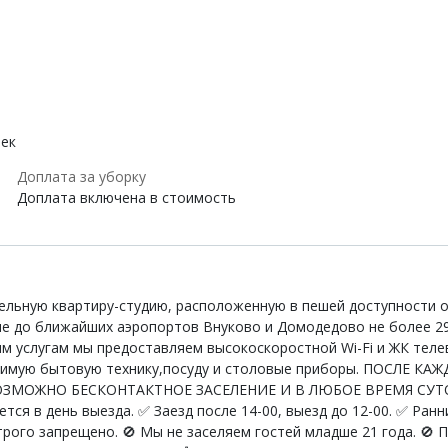
век
Доплата за уборку
Доплата включена в стоимость
льную квартиру-студию, расположенную в пешей доступности о
е до ближайших аэропортов Внуково и Домодедово не более 29
 услугам мы предоставляем высокоскоростной Wi-Fi и ЖК теле
одимую бытовую технику,посуду и столовые приборы. ПОСЛЕ 
ЖНО БЕСКОНТАКТНОЕ ЗАСЕЛЕНИЕ И В ЛЮБОЕ ВРЕМЯ СУТОК ❗️❗️❗️
ется в день выезда. ✅ Заезд после 14-00, выезд до 12-00. ✅ Ран
трого запрещено. 🚫 Мы не заселяем гостей младше 21 года. 🚫