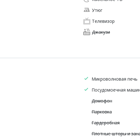
Утюг
Телевизор
Джакузи
Микроволновая печь
Посудомоечная маши
Домофон
Парковка
Гардеробная
Плотные шторы и зан