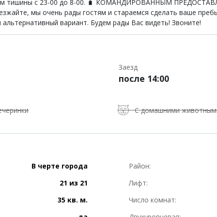
ь режим тишины с 23-00 до 8-00. 🧳 КОМАНДИРОВАННЫМ ПРЕДОС
йте, мы очень рады гостям и стараемся сделать ваше пребыв
 альтернативный вариант. Будем рады Вас видеть! Звоните!
Заезд
после 14:00
ечеринки
С домашними животным
В черте города
Район:
21 из 21
Лифт:
35 кв. м.
Число комнат:
да
Двухуровневая: