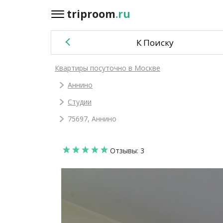
triproom
.ru
triproom
.ru
К Поиску
Российский
Квартиры посуточно в Москве
рубль
Аннино
Войти / Зарегистрироваться
Студии
75697, Аннино
Добавить
Отзывы: 3
объявление
Избранное
0
Сравнение
0