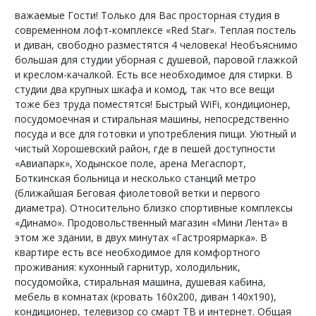
важаемые Гости! Только для Вас просторная студия в
современном лофт-комплексе «Red Star». Теплая постель
и диван, свободно разместятся 4 человека! Необъяснимо
большая для студии уборная с душевой, паровой глажкой
и креслом-качалкой. Есть все необходимое для стирки. В
студии два крупных шкафа и комод, так что все вещи
тоже без труда поместятся! Быстрый WiFi, кондиционер,
посудомоечная и стиральная машины, непосредственно
посуда и все для готовки и употребления пищи. Уютный и
чистый Хорошевский район, где в пешей доступности
«Авиапарк», Ходынское поле, арена Мегаспорт,
Боткинская больница и несколько станций метро
(ближайшая Беговая фиолетовой ветки и первого
диаметра). Относительно близко спортивные комплексы
«Динамо». Продовольственный магазин «Мини Лента» в
этом же здании, в двух минутах «Гастроярмарка». В
квартире есть все необходимое для комфортного
проживания: кухонный гарнитур, холодильник,
посудомойка, стиральная машина, душевая кабина,
мебель в комнатах (кровать 160х200, диван 140х190),
кондиционер, телевизор со смарт ТВ и интернет. Общая