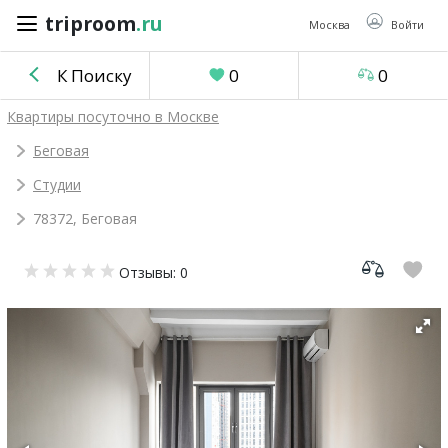
triproom
.ru
triproom
.ru
Москва
Войти
К Поиску
0
0
Российский
Квартиры посуточно в Москве
рубль
Беговая
Студии
Войти / Зарегистрироваться
78372, Беговая
Добавить
Отзывы: 0
объявление
Избранное
0
Сравнение
0