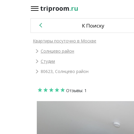
triproom
.ru
triproom
.ru
К Поиску
Российский
Квартиры посуточно в Москве
рубль
Солнцево район
Войти / Зарегистрироваться
Студии
80623, Солнцево район
Добавить
Отзывы: 1
объявление
Избранное
0
Сравнение
0