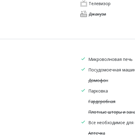
Телевизор
Джакузи
Микроволновая печь
Посудомоечная маши
Домофон
Парковка
Гардеробная
Плотные шторы и зан
Все необходимое для
Аптечка