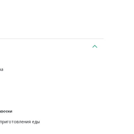
на
авески
 приготовления еды