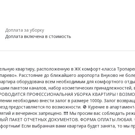
Доплата за уборку
Доплата включена в стоимость
льную квартиру, расположенную в ЖК комфорт-класса Тропарев
опарево». Расстояние до ближайшего аэропорта Внуково не бол
Квартира оборудована всем необходимым для комфортного отды
льшим пакетом каналов, набор косметических принадлежностей, 
 ПРОВОДИТСЯ ПРОФЕССИОНАЛЬНАЯ УБОРКА КВАРТИРЫ ! ВОЗМ
селении необходимо внести залог в размере 1000р. Залог возвращ
выезд предоставляется по возможности. 🚫 Курение в апартамент
тий и вечеринок запрещено. ❗️❗️❗️ Мы просим вас соблюдать режи
ПАКЕТ ОТЧЕТНЫХ ДОКУМЕНТОВ. ФОРМА ОПЛАТЫ ЛЮБАЯ. ✨При
мфортным! Если выбранная вами квартира будет занята, то мы 