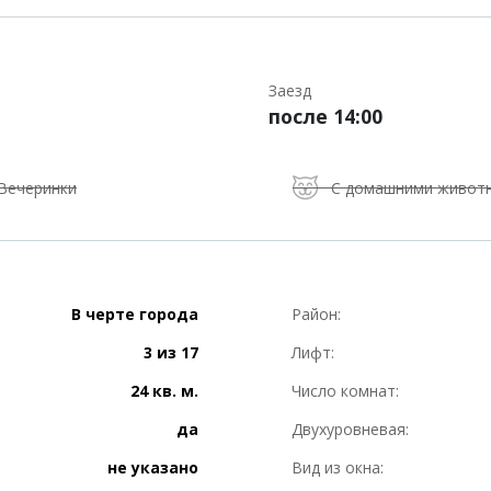
Заезд
после 14:00
Вечеринки
С домашними живот
В черте города
Район:
3 из 17
Лифт:
24 кв. м.
Число комнат:
да
Двухуровневая:
не указано
Вид из окна: