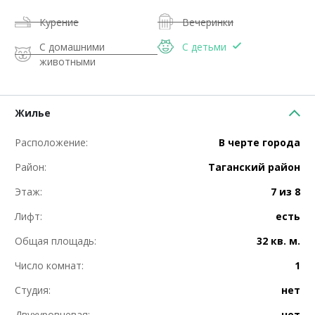
Курение
Вечеринки
С домашними
С детьми
животными
Жилье
Расположение:
В черте города
Район:
Таганский район
Этаж:
7 из 8
Лифт:
есть
Общая площадь:
32 кв. м.
Число комнат:
1
Студия:
нет
Двухуровневая:
нет