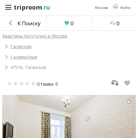
triproom
.ru
triproom
.ru
Москва
Войти
К Поиску
0
0
Российский
Квартиры посуточно в Москве
рубль
Таганская
1-комнатные
Войти / Зарегистрироваться
47516, Таганская
Добавить
Отзывы: 0
объявление
Избранное
0
Сравнение
0