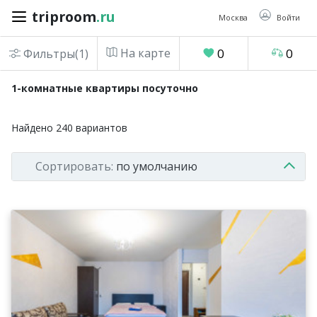
triproom
.ru
triproom
.ru
Москва
Войти
На карте
0
0
Фильтры(1)
Российский
1-комнатные квартиры посуточно
рубль
Найдено
240
вариантов
Войти / Зарегистрироваться
Сортировать:
по умолчанию
Добавить
объявление
Избранное
0
Сравнение
0