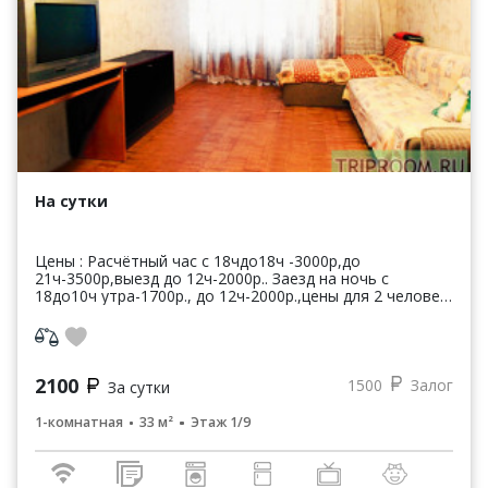
На сутки
Цены : Расчётный час с 18чдо18ч -3000р,до
21ч-3500р,выезд до 12ч-2000р.. Заезд на ночь с
18до10ч утра-1700р., до 12ч-2000р.,цены для 2 человек.
Заезд на час -300р/ч, мин-1000р за три часа, далее 30...
2100
1500
Залог
За сутки
1-комнатная
33 м²
Этаж 1/9