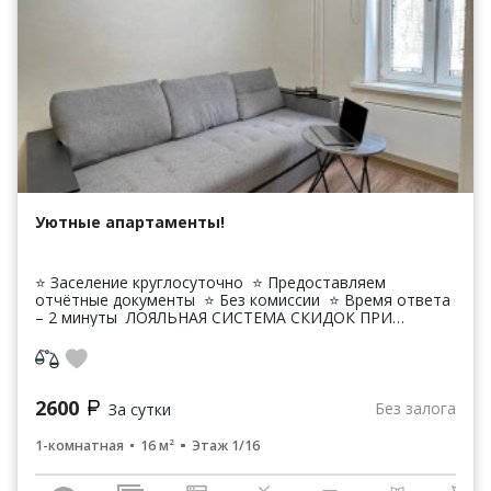
Уютные апартаменты!
⭐ Заселение круглосуточно ​ ⭐ Предоставляем
отчётные документы ​ ⭐ Без комиссии ​ ⭐ Время ответа
– 2 минуты ​ ЛОЯЛЬНАЯ СИСТЕМА СКИДОК ПРИ
ДЛИТЕЛЬНОМ БРОНИРОВАНИИ! ​ 🕐Время заезда 14:00
​...
+7 903 901 6655
2600
Без залога
За сутки
info@triproom.ru
1-комнатная
16 м²
Этаж 1/16